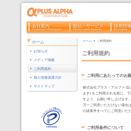
会社案内
製品・サービス
採用情
Corporate Information
Product and Services
Recruiting
ホーム
ご利用規約
ホーム
お知らせ
ご利用規約
メディア掲載
ご利用規約
ご利用にあたってのお
個人情報保護方針
サイトマップ
株式会社プラス・アルファ (
ます) をご利用される前に、
すよう、お願い申し上げます
万一ご同意いただけない場合
の諸条件すべてにご同意いた
ご利用条件について