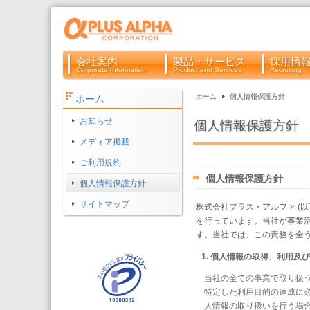
会社案内
製品・サービス
採用情
Corporate Information
Product and Services
Recruiting
ホーム
個人情報保護方針
ホーム
お知らせ
個人情報保護方針
メディア掲載
ご利用規約
個人情報保護方針
個人情報保護方針
サイトマップ
株式会社プラス・アルファ (
を行っています。当社が事業
す。当社では、この責務を全
個人情報の取得、利用及び
当社の全ての事業で取り扱
特定した利用目的の達成に
人情報の取り扱いを行う場